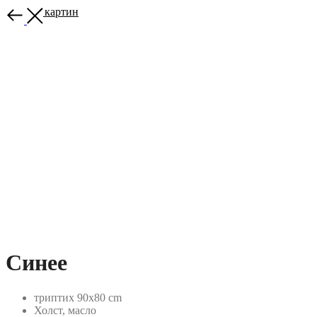
Больше картин
Синее
триптих 90х80 cm
Холст, масло