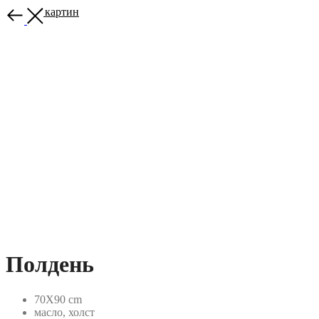
Больше картин
Полдень
70Х90 cm
масло, холст